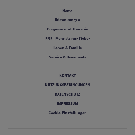
FOOTER COLUMN 1
Home
FOOTER COLUMN 2
Erkrankungen
FOOTER COLUMN 3
Diagnose und Therapie
FOOTER COLUMN 4
FMF - Mehr als nur Fieber
FOOTER COLUMN 6
Leben & Familie
FOOTER COLUMN 7
Service & Downloads
Legal
KONTAKT
NUTZUNGSBEDINGUNGEN
DATENSCHUTZ
IMPRESSUM
Cookie-Einstellungen