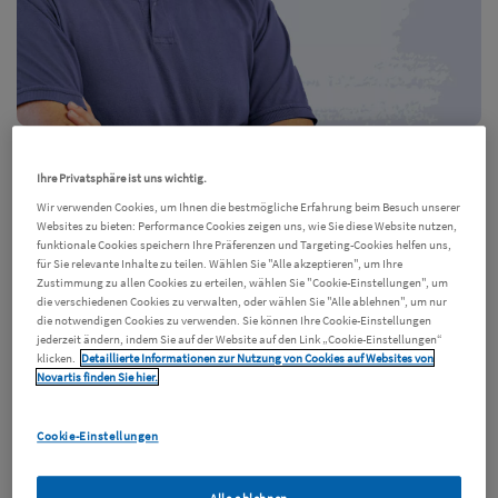
Akram Al Homsy ist 26 Jahre alt, lebt in der Nähe
Ihre Privatsphäre ist uns wichtig.
von Düsseldorf und hat eine Ausbildung zum
Wir verwenden Cookies, um Ihnen die bestmögliche Erfahrung beim Besuch unserer
Masseur und medizinischen Bademeister
Websites zu bieten: Performance Cookies zeigen uns, wie Sie diese Website nutzen,
funktionale Cookies speichern Ihre Präferenzen und Targeting-Cookies helfen uns,
erfolgreich abgeschlossen. Momentan lässt er
für Sie relevante Inhalte zu teilen. Wählen Sie "Alle akzeptieren", um Ihre
sich in Köln zum Physiotherapeuten weiterbilden
Zustimmung zu allen Cookies zu erteilen, wählen Sie "Cookie-Einstellungen", um
die verschiedenen Cookies zu verwalten, oder wählen Sie "Alle ablehnen", um nur
und ist als mobiler Wellness-Masseur tätig. Er ist
die notwendigen Cookies zu verwenden. Sie können Ihre Cookie-Einstellungen
in Syrien geboren und floh gemeinsam mit seiner
jederzeit ändern, indem Sie auf der Website auf den Link „Cookie-Einstellungen“
klicken.
Detaillierte Informationen zur Nutzung von Cookies auf Websites von
Familie im Jahr 2014 über den Libanon nach
Novartis finden Sie hier.
Deutschland.
Cookie-Einstellungen
Seit seiner Kindheit begleiteten ihn regelmäßig
wiederkehrendes Fieber und heftige Bauch- und