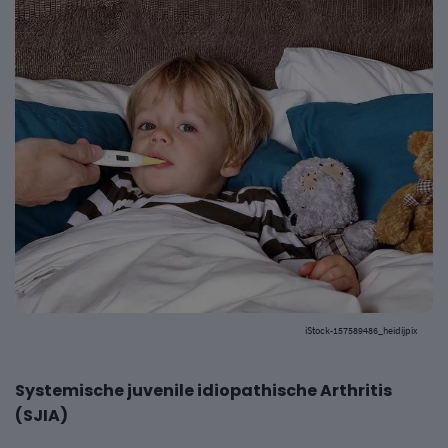
iStock-157589486_heidijpix
Systemische juvenile idiopathische Arthritis
(SJIA)