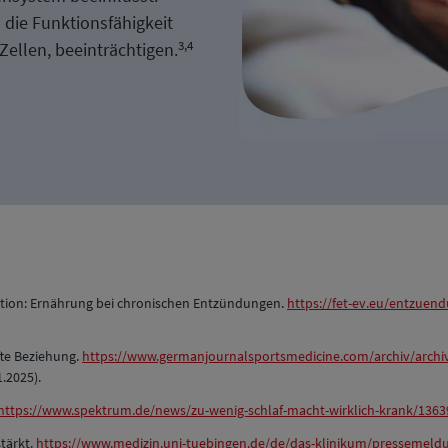
 die Funktionsfähigkeit
3,4
ellen, beeinträchtigen.
ntion: Ernährung bei chronischen Entzündungen.
https://fet-ev.eu/entzu
te Beziehung.
https://www.germanjournalsportsmedicine.com/archiv/archiv
.2025).
https://www.spektrum.de/news/zu-wenig-schlaf-macht-wirklich-krank/1363
tärkt.
https://www.medizin.uni-tuebingen.de/de/das-klinikum/pressemel