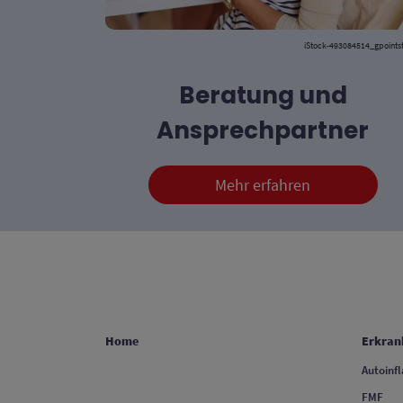
iStock-493084514_gpoints
Beratung und
Ansprechpartner
Mehr erfahren
FOOTER COLUMN 1
FOOTER
Home
Erkran
Autoinf
FMF