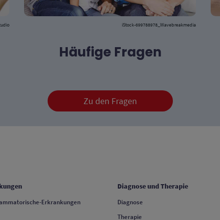
tudio
iStock-699788978_Wavebreakmedia
Häufige Fragen
Zu den Fragen
 COLUMN 2
FOOTER COLUMN 3
kungen
Diagnose und Therapie
lammatorische-Erkrankungen
Diagnose
Therapie