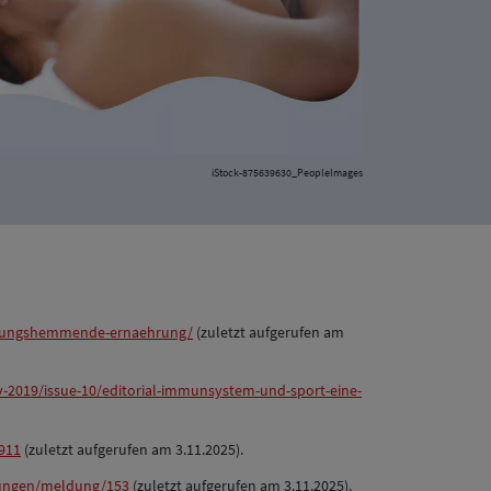
iStock-875639630_PeopleImages
endungshemmende-ernaehrung/
(zuletzt aufgerufen am
-2019/issue-10/editorial-immunsystem-und-sport-eine-
911
(zuletzt aufgerufen am 3.11.2025).
dungen/meldung/153
(zuletzt aufgerufen am 3.11.2025).