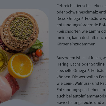
Fettreiche tierische Lebens
oder Schweineschmalz enth
Diese Omega-6-Fettsäure v
entzündungsfördernde Boten
Fleischsorten wie Lamm ode
meiden, kann deshalb dazu
Körper einzudämmen.
Außerdem ist es hilfreich, 
Hering, Lachs oder Sardine 
spezielle Omega-3-Fettsäu
können. Die wertvollen Fet
wie Lein-, Walnuss- und Ra
Entzündungsgeschehen im Kö
auch bei autoinflammatoris
abwechslungsreiche und a