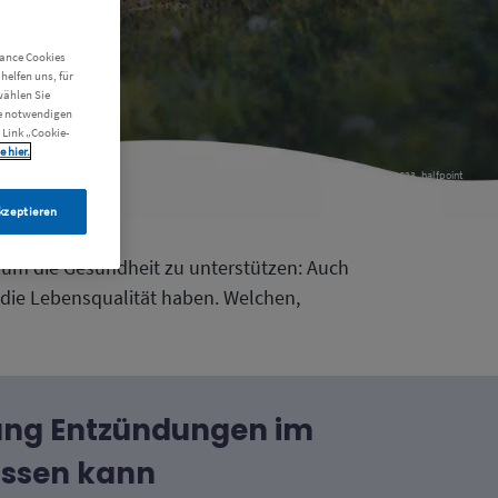
en
mance Cookies
helfen uns, für
wählen Sie
ie notwendigen
 Link „Cookie-
 hier.
adobe_stock_236991623_halfpoint
akzeptieren
, um die Gesundheit zu unterstützen: Auch
die Lebensqualität haben. Welchen,
ung Entzündungen im
ussen kann