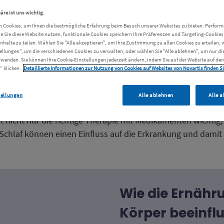
nd Schlaf spiel
äre ist uns wichtig.
 Cookies, um Ihnen die bestmögliche Erfahrung beim Besuch unserer Websites zu bieten: Perfor
ie Sie diese Website nutzen, funktionale Cookies speichern Ihre Präferenzen und Targeting-Cookies 
Inhalte zu teilen. Wählen Sie "Alle akzeptieren", um Ihre Zustimmung zu allen Cookies zu erteilen, 
ellungen", um die verschiedenen Cookies zu verwalten, oder wählen Sie "Alle ablehnen", um nur d
rwenden. Sie können Ihre Cookie-Einstellungen jederzeit ändern, indem Sie auf der Website auf den
“ klicken.
Detaillierte Informationen zur Nutzung von Cookies auf Websites von Novartis finden Sie
tellungen
Alle ablehnen
Alle 
st nicht nur die richtige Therapie mit Medikamenten wichtig
chlaf können einen Einfluss auf die Erkrankung und damit 
Wie die Ernähr
Körper beeinfl